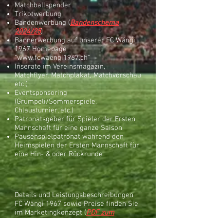
Matchballspender
Trikotwerbung
Bandenwerbung (
Banden
schem
a
2024/25
)
Bannerwerbung auf unserer FC Wängi
1967 Homepage
"
www.fcwaengi1967.ch
"
Inserate im Vereinsmagazin,
Matchflyer, Matchplakat, Matchvorschau
etc.)
Eventsponsoring
(Grümpeli/Sommerspiele,
Chlausturnier, etc.)
Patronatsgeber für Spieler der Ersten
Mannschaft für eine ganze Saison
Pausenspielpatronat während den
Heimspielen der Ersten Mannschaft für
eine Hin- & oder Rückrunde
Details und Leistungsbeschreibungen
FC Wängi 1967 sowie Preise finden Sie
im Marketingkonzept (
PDF zum