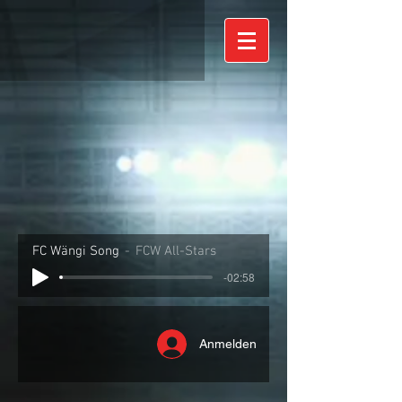
FC Wängi Song
FCW All-Stars
-02:58
Anmelden